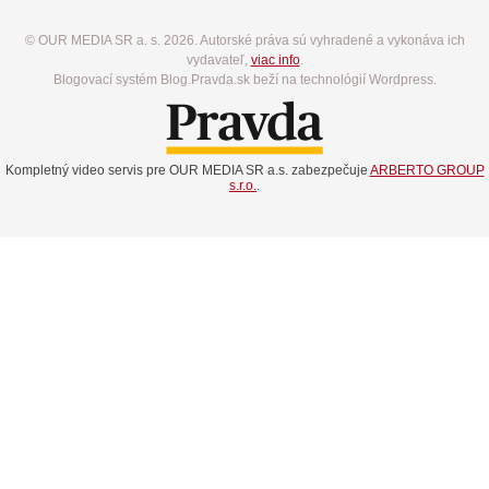
© OUR MEDIA SR a. s. 2026. Autorské práva sú vyhradené a vykonáva ich
vydavateľ,
viac info
.
Blogovací systém Blog.Pravda.sk beží na technológií Wordpress.
Kompletný video servis pre OUR MEDIA SR a.s. zabezpečuje
ARBERTO GROUP
s.r.o.
.