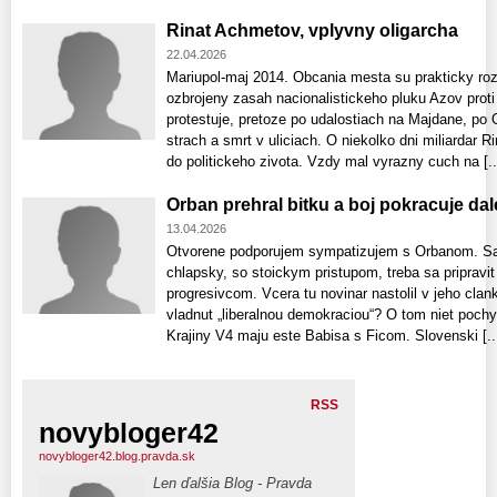
Rinat Achmetov, vplyvny oligarcha
22.04.2026
Mariupol-maj 2014. Obcania mesta su prakticky rozd
ozbrojeny zasah nacionalistickeho pluku Azov proti 
protestuje, pretoze po udalostiach na Majdane, po 
strach a smrt v uliciach. O niekolko dni miliardar 
do politickeho zivota. Vzdy mal vyrazny cuch na [..
Orban prehral bitku a boj pokracuje dal
13.04.2026
Otvorene podporujem sympatizujem s Orbanom. Sam
chlapsky, so stoickym pristupom, treba sa pripravit
progresivcom. Vcera tu novinar nastolil v jeho cla
vladnut „liberalnou demokraciou“? O tom niet poc
Krajiny V4 maju este Babisa s Ficom. Slovenski [..
RSS
novybloger42
novybloger42.blog.pravda.sk
Len ďalšia Blog - Pravda