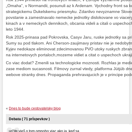
„Omaha“, v Normandii, posunuli az k Ardenam. Vychodny front sa 
strategickemu Dukelskemu priesmyku. Zdanlivo nevyznamne Sloven
povstanie a zamestnavalo nemecke jednotky dislokovane vo viace
kinach a v nemeckych dennikoch, obcania videli a citali o uspechoc
leto 1944.
Rok 2025-prinasa pad Pokrovska, Casyv Jaru, ruske jednotky sa prib
Sumy su pod tlakom. Ani Cherson-zaujimavy pristav nie je nedobytn
Kyjev nedokaze eliminovat zdecimovanou PVO utoky ruskych zbra
na internetovych portaloch,mozeme vidiet a citat o uspechoch ukra
Co viac dodat? Zmenili sa technologicke moznosti. Rozhlas je medi
zase mediom sucasnosti. Filmovy zurnal vtedy, platforma Jútjúb dne
webove stranky dnes. Propaganda prehravajucich je v principe p
«
Dnes to bude cestovatelsky blog
Debata ( 71 príspevkov )
určite vieš o tom omnoho viac ako ja, keď sa... ...