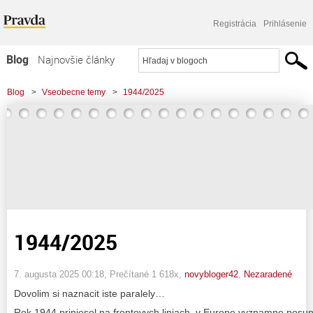
Registrácia
Prihlásenie
Blog
Najnovšie články
Najčítanejšie články
Blog
>
Vseobecne temy
>
1944/2025
Najkomentovanejšie články
Zoznam blogov
Komerčné blogy
1944/2025
7. augusta 2025 00:18
, Prečítané 1 618x,
novybloger42
,
Nezaradené
Dovolim si naznacit iste paralely…
Rok 1944 priniesol na frontovych liniach, v Europe vyznamne posun