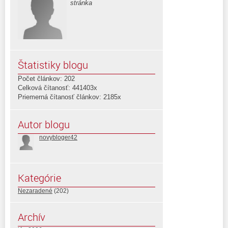
stránka
Štatistiky blogu
Počet článkov: 202
Celková čítanosť: 441403x
Priemerná čítanosť článkov: 2185x
Autor blogu
novybloger42
Kategórie
Nezaradené
(202)
Archív