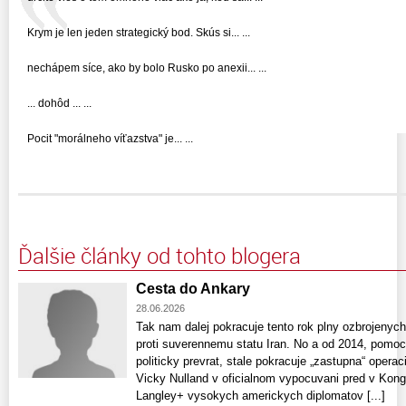
Krym je len jeden strategický bod. Skús si... ...
nechápem síce, ako by bolo Rusko po anexii... ...
... dohôd ... ...
Pocit "morálneho víťazstva" je... ...
Ďalšie články od tohto blogera
Cesta do Ankary
28.06.2026
Tak nam dalej pokracuje tento rok plny ozbrojenyc
proti suverennemu statu Iran. No a od 2014, pomoc
politicky prevrat, stale pokracuje „zastupna“ operaci
Vicky Nulland v oficialnom vypocuvani pred v Kon
Langley+ vysokych americkych diplomatov [...]