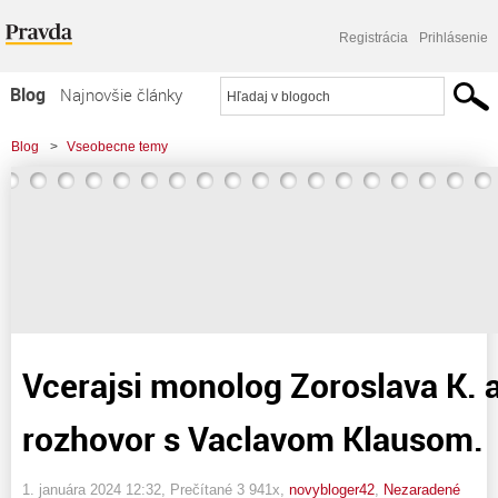
Registrácia
Prihlásenie
Blog
Najnovšie články
Najčítanejšie články
Blog
>
Vseobecne temy
Najkomentovanejšie články
>
Vcerajsi monolog Zoroslava K. a dnesny rozhovor s Vaclavom Klausom.
Zoznam blogov
Komerčné blogy
Vcerajsi monolog Zoroslava K. 
rozhovor s Vaclavom Klausom.
1. januára 2024 12:32
, Prečítané 3 941x,
novybloger42
,
Nezaradené