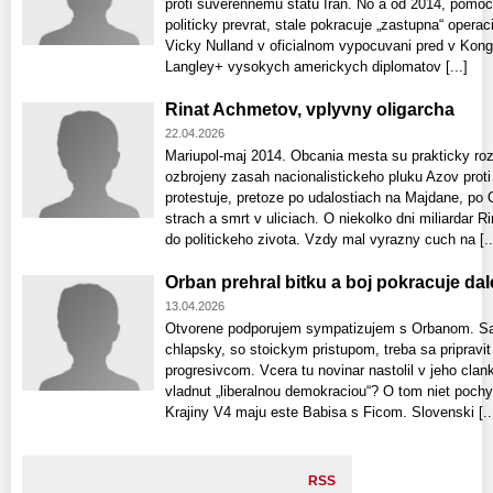
proti suverennemu statu Iran. No a od 2014, pomoc
politicky prevrat, stale pokracuje „zastupna“ operaci
Vicky Nulland v oficialnom vypocuvani pred v Kon
Langley+ vysokych americkych diplomatov [...]
Rinat Achmetov, vplyvny oligarcha
22.04.2026
Mariupol-maj 2014. Obcania mesta su prakticky rozd
ozbrojeny zasah nacionalistickeho pluku Azov proti 
protestuje, pretoze po udalostiach na Majdane, po 
strach a smrt v uliciach. O niekolko dni miliardar 
do politickeho zivota. Vzdy mal vyrazny cuch na [..
Orban prehral bitku a boj pokracuje dal
13.04.2026
Otvorene podporujem sympatizujem s Orbanom. Sam
chlapsky, so stoickym pristupom, treba sa pripravit
progresivcom. Vcera tu novinar nastolil v jeho cla
vladnut „liberalnou demokraciou“? O tom niet poc
Krajiny V4 maju este Babisa s Ficom. Slovenski [..
RSS