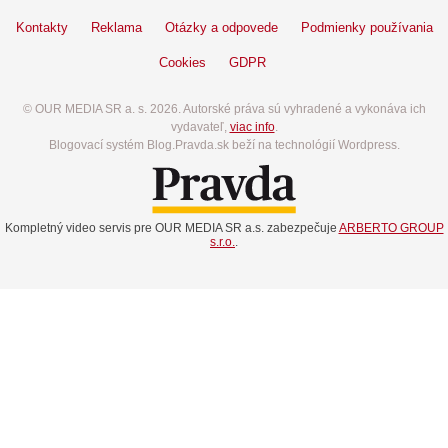
Kontakty
Reklama
Otázky a odpovede
Podmienky používania
Cookies
GDPR
© OUR MEDIA SR a. s. 2026. Autorské práva sú vyhradené a vykonáva ich
vydavateľ,
viac info
.
Blogovací systém Blog.Pravda.sk beží na technológií Wordpress.
Kompletný video servis pre OUR MEDIA SR a.s. zabezpečuje
ARBERTO GROUP
s.r.o.
.