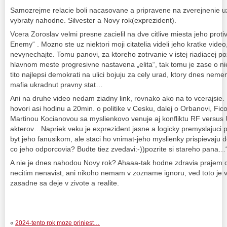
Samozrejme relacie boli nacasovane a pripravene na zverejnenie uz
vybraty nahodne. Silvester a Novy rok(exprezident).
Vcera Zoroslav velmi presne zacielil na dve citlive miesta jeho protiv
Enemy“ . Mozno ste uz niektori moji citatelia videli jeho kratke vide
nevynechajte. Tomu panovi, za ktoreho zotrvanie v istej riadiacej poz
hlavnom meste progresivne nastavena „elita“, tak tomu je zase o ni
tito najlepsi demokrati na ulici bojuju za cely urad, ktory dnes neme
mafia ukradnut pravny stat…
Ani na druhe video nedam ziadny link, rovnako ako na to vcerajsie.
hovori asi hodinu a 20min. o politike v Cesku, dalej o Orbanovi, Ficov
Martinou Kocianovou sa myslienkovo venuje aj konfliktu RF versus U
akterov…Napriek veku je exprezident jasne a logicky premyslajuci 
byt jeho fanusikom, ale staci ho vnimat-jeho myslienky prispievaju 
co jeho odporcovia? Budte tiez zvedavi:-))pozrite si stareho pana…“
A nie je dnes nahodou Novy rok? Ahaaa-tak hodne zdravia prajem 
necitim nenavist, ani nikoho nemam v zozname ignoru, ved toto je vir
zasadne sa deje v zivote a realite.
«
2024-tento rok moze priniest…