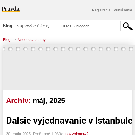
Registrácia
Prihlásenie
Blog
Najnovšie články
Najčítanejšie články
Blog
>
Vseobecne temy
Najkomentovanejšie články
Zoznam blogov
Komerčné blogy
Archív:
máj, 2025
Dalsie vyjednavanie v Istanbule
30. mája 2025, Prečítané 1 939x,
novybloger42