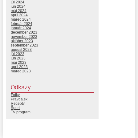
júl 2024
jún 2024
máj 2024
apríl 2024
marec 2024
február 2024
január 2024
december 2023
november 2023
október 2023
september 2023
august 2023
júl 2023
jún 2023
máj 2023
apríl 2023
marec 2023
Odkazy
Fotky
Pravda.sk
Recepty
Šport
TV program