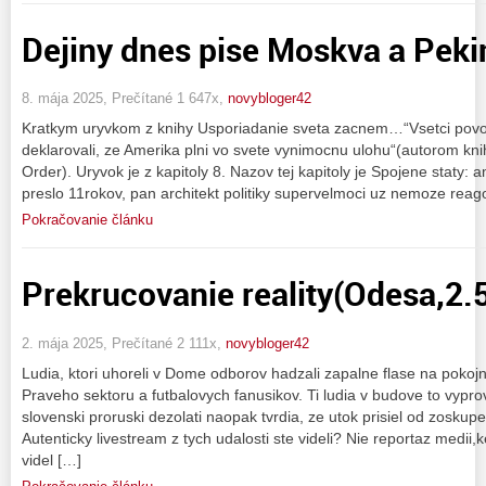
Dejiny dnes pise Moskva a Peki
8. mája 2025, Prečítané 1 647x,
novybloger42
Kratkym uryvkom z knihy Usporiadanie sveta zacnem…“Vsetci povojn
deklarovali, ze Amerika plni vo svete vynimocnu ulohu“(autorom kni
Order). Uryvok je z kapitoly 8. Nazov tej kapitoly je Spojene staty
preslo 11rokov, pan architekt politiky supervelmoci uz nemoze reago
Pokračovanie článku
Prekrucovanie reality(Odesa,2.
2. mája 2025, Prečítané 2 111x,
novybloger42
Ludia, ktori uhoreli v Dome odborov hadzali zapalne flase na poko
Praveho sektoru a futbalovych fanusikov. Ti ludia v budove to vyprovo
slovenski proruski dezolati naopak tvrdia, ze utok prisiel od zoskup
Autenticky livestream z tych udalosti ste videli? Nie reportaz medii
videl […]