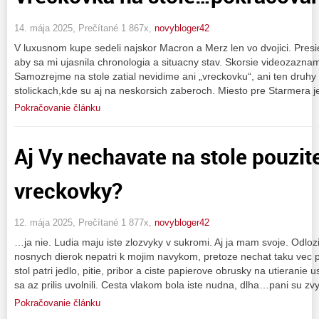
14. mája 2025, Prečítané 1 867x,
novybloger42
V luxusnom kupe sedeli najskor Macron a Merz len vo dvojici. Pres
aby sa mi ujasnila chronologia a situacny stav. Skorsie videozaznam
Samozrejme na stole zatial nevidime ani „vreckovku“, ani ten druh
stolickach,kde su aj na neskorsich zaberoch. Miesto pre Starmera
Pokračovanie článku
Aj Vy nechavate na stole pouzit
vreckovky?
12. mája 2025, Prečítané 1 877x,
novybloger42
…ja nie. Ludia maju iste zlozvyky v sukromi. Aj ja mam svoje. Odlozi
nosnych dierok nepatri k mojim navykom, pretoze nechat taku vec p
stol patri jedlo, pitie, pribor a ciste papierove obrusky na utieranie 
sa az prilis uvolnili. Cesta vlakom bola iste nudna, dlha…pani su zv
Pokračovanie článku