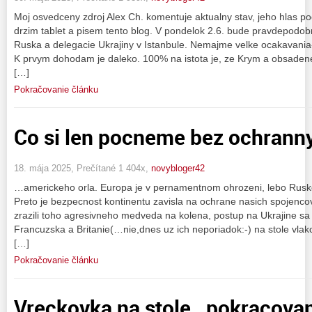
Moj osvedceny zdroj Alex Ch. komentuje aktualny stav, jeho hlas p
drzim tablet a pisem tento blog. V pondelok 2.6. bude pravdepodobn
Ruska a delegacie Ukrajiny v Istanbule. Nemajme velke ocakavania-j
K prvym dohodam je daleko. 100% na istota je, ze Krym a obsade
[…]
Pokračovanie článku
Co si len pocneme bez ochranny
18. mája 2025, Prečítané 1 404x,
novybloger42
…americkeho orla. Europa je v pernamentnom ohrozeni, lebo Rusko
Preto je bezpecnost kontinentu zavisla na ochrane nasich spojenc
zrazili toho agresivneho medveda na kolena, postup na Ukrajine sa
Francuzska a Britanie(…nie,dnes uz ich neporiadok:-) na stole vl
[…]
Pokračovanie článku
Vreckovka na stole…pokracova