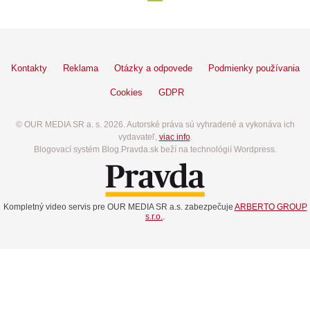
Kontakty
Reklama
Otázky a odpovede
Podmienky používania
Cookies
GDPR
© OUR MEDIA SR a. s. 2026. Autorské práva sú vyhradené a vykonáva ich
vydavateľ,
viac info
.
Blogovací systém Blog.Pravda.sk beží na technológií Wordpress.
Kompletný video servis pre OUR MEDIA SR a.s. zabezpečuje
ARBERTO GROUP
s.r.o.
.