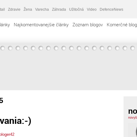
tail
Zdravie
Žena
Varecha
Záhrada
Užitočná
Video
DefenceNews
lánky
Najkomentovanejšie články
Zoznam blogov
Komerčné blog
5
no
vania:-)
novyb
bloger42