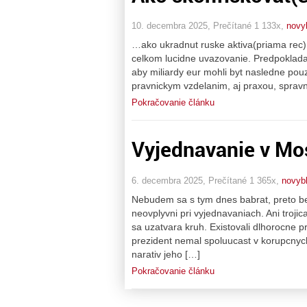
10. decembra 2025, Prečítané 1 133x,
novy
…ako ukradnut ruske aktiva(priama rec),
celkom lucidne uvazovanie. Predpokladam
aby miliardy eur mohli byt nasledne pou
pravnickym vzdelanim, aj praxou, sprav
Pokračovanie článku
Vyjednavanie v Mo
6. decembra 2025, Prečítané 1 365x,
novyb
Nebudem sa s tym dnes babrat, preto be
neovplyvni pri vyjednavaniach. Ani troji
sa uzatvara kruh. Existovali dlhorocne 
prezident nemal spoluucast v korupcnyc
narativ jeho […]
Pokračovanie článku