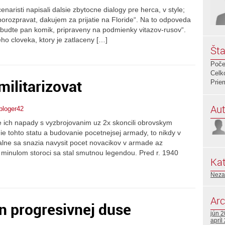
enaristi napisali dalsie zbytocne dialogy pre herca, v style;
rozpravat, dakujem za prijatie na Floride“. Na to odpoveda
udte pan komik, pripraveny na podmienky vitazov-rusov“.
eho cloveka, ktory je zatlaceny […]
Šta
Poče
Celk
ilitarizovat
Prie
Aut
bloger42
ze ich napady s vyzbrojovanim uz 2x skoncili obrovskym
ie tohto statu a budovanie pocetnejsej armady, to nikdy v
alne sa snazia navysit pocet novacikov v armade az
minulom storoci sa stal smutnou legendou. Pred r. 1940
Kat
Neza
Arc
n progresivnej duse
jún 
apríl