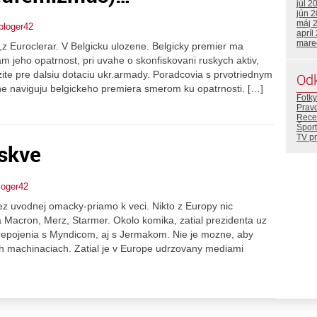
júl 2
jún 
máj 
bloger42
apríl
mare
z Euroclerar. V Belgicku ulozene. Belgicky premier ma
 jeho opatrnost, pri uvahe o skonfiskovani ruskych aktiv,
zite pre dalsiu dotaciu ukr.armady. Poradcovia s prvotriednym
Od
ne naviguju belgickeho premiera smerom ku opatrnosti. […]
Fotky
Prav
Rece
Šport
TV p
skve
loger42
z uvodnej omacky-priamo k veci. Nikto z Europy nic
ca Macron, Merz, Starmer. Okolo komika, zatial prezidenta uz
prepojenia s Myndicom, aj s Jermakom. Nie je mozne, aby
h machinaciach. Zatial je v Europe udrzovany mediami