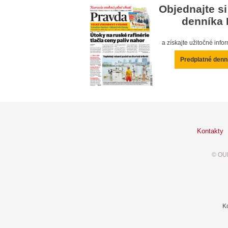
Objednajte si
denníka 
a získajte užitočné inf
Predplatné denn
Kontakty
© OUR
K