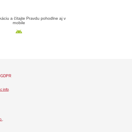
likáciu a čítajte Pravdu pohodlne aj v
mobile
GDPR
c info
.
o.
.