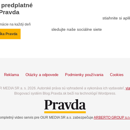
 predplatné
Pravda
stiahnite si ap
ormácie na každý deň
sledujte naše sociálne siete
íka Pravda
Reklama
Otázky a odpovede
Podmienky používania
Cookies
 MEDIA SR a. s. 2026. Autorské práva sú vyhradené a vykonáva ich vydavateľ,
via
Blogovací systém Blog.Pravda.sk beží na technológií Wordpress.
ompletný video servis pre OUR MEDIA SR a.s. zabezpečuje
ARBERTO GROUP s.r.