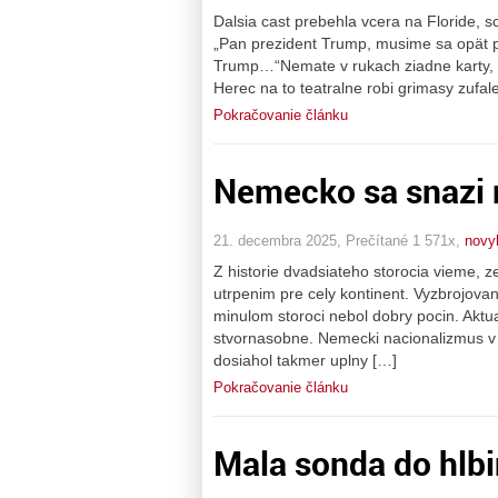
Dalsia cast prebehla vcera na Floride, sc
„Pan prezident Trump, musime sa opät po
Trump…“Nemate v rukach ziadne karty, b
Herec na to teatralne robi grimasy zufal
Pokračovanie článku
Nemecko sa snazi m
21. decembra 2025, Prečítané 1 571x,
novy
Z historie dvadsiateho storocia vieme, 
utrpenim pre cely kontinent. Vyzbrojovan
minulom storoci nebol dobry pocin. Aktu
stvornasobne. Nemecki nacionalizmus v 
dosiahol takmer uplny […]
Pokračovanie článku
Mala sonda do hlbi