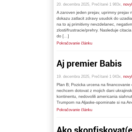
20. decembra 2025, Prečítané 1 983x,
novy
A zaroven jeden prejav, uprimny prejav 
dokazu zatlacit zdravy usudok do uzadia
na to aj primitivny nevzdelanec, negati
zlosti/frustracie/prehry. Nasleduje cit
do […]
Pokračovanie článku
Aj premier Babis
19. decembra 2025, Prečítané 1 043x,
novy
Plan B; Pozicka urcena na financovanie c
nechcem dotovat z mojich dani ukrajins
kontinentu, nedovolili americania siahnu
Trumpom na Aljaske-spominate si na Anch
Pokračovanie článku
Ako skonfiskovat