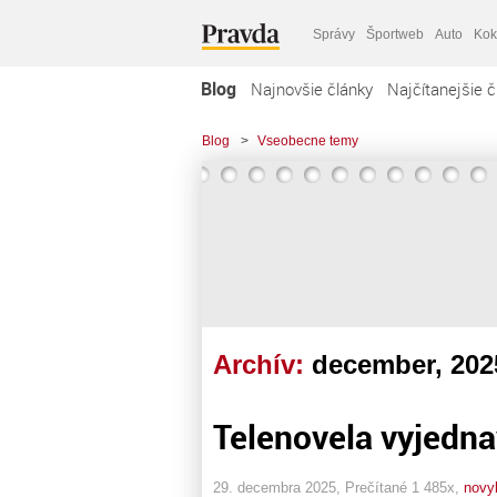
Správy
Športweb
Auto
Kok
Blog
Najnovšie články
Najčítanejšie č
Blog
>
Vseobecne temy
Archív:
december, 202
Telenovela vyjedna
29. decembra 2025, Prečítané 1 485x,
novy