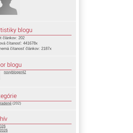
tistiky blogu
t článkov: 202
ová čítanosť: 441678x
merná čítanosť článkov: 2187x
or blogu
novybloger42
egórie
radené
(202)
hív
2026
 2026