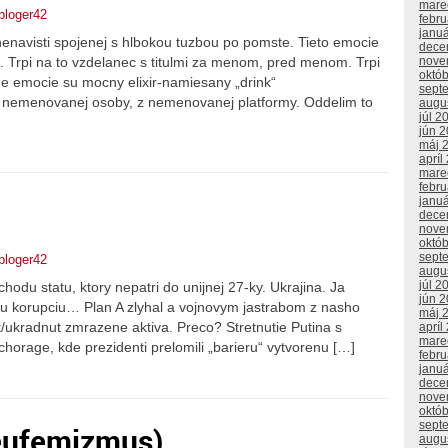
mare
bloger42
febr
janu
nenavisti spojenej s hlbokou tuzbou po pomste. Tieto emocie
dece
. Trpi na to vzdelanec s titulmi za menom, pred menom. Trpi
nove
októ
vne emocie su mocny elixir-namiesany „drink“
sept
acia nemenovanej osoby, z nemenovanej platformy. Oddelim to
augu
júl 2
jún 
máj 
apríl
mare
febr
janu
dece
nove
októ
sept
bloger42
augu
júl 2
hodu statu, ktory nepatri do unijnej 27-ky. Ukrajina. Ja
jún 
ku korupciu… Plan A zlyhal a vojnovym jastrabom z nasho
máj 
t/ukradnut zmrazene aktiva. Preco? Stretnutie Putina s
apríl
mare
orage, kde prezidenti prelomili „barieru“ vytvorenu […]
febr
janu
dece
nove
októ
sept
(eufemizmus)…
augu