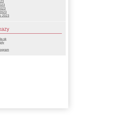
023
2023
2023
 2023
c 2023
kazy
da.sk
pty
rogram