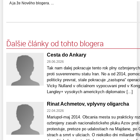
A ja že Nového blogera. ...
Ďalšie články od tohto blogera
Cesta do Ankary
28.06.2026
Tak nam dalej pokracuje tento rok plny ozbrojenyc
proti suverennemu statu Iran. No a od 2014, pomoc
politicky prevrat, stale pokracuje „zastupna“ operaci
Vicky Nulland v oficialnom vypocuvani pred v Kon
Langley+ vysokych americkych diplomatov [...]
Rinat Achmetov, vplyvny oligarcha
22.04.2026
Mariupol-maj 2014. Obcania mesta su prakticky rozd
ozbrojeny zasah nacionalistickeho pluku Azov proti 
protestuje, pretoze po udalostiach na Majdane, po 
strach a smrt v uliciach. O niekolko dni miliardar 