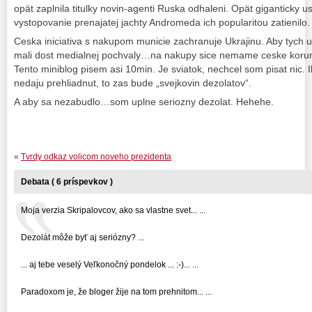
opät zaplnila titulky novin-agenti Ruska odhaleni. Opät giganticky 
vystopovanie prenajatej jachty Andromeda ich popularitou zatienilo.
Ceska iniciativa s nakupom municie zachranuje Ukrajinu. Aby tych 
mali dost medialnej pochvaly…na nakupy sice nemame ceske korun
Tento miniblog pisem asi 10min. Je sviatok, nechcel som pisat nic. 
nedaju prehliadnut, to zas bude „svejkovin dezolatov“.
A aby sa nezabudlo…som uplne seriozny dezolat. Hehehe.
«
Tvrdy odkaz volicom noveho prezidenta
Debata ( 6 príspevkov )
Moja verzia Skripalovcov, ako sa vlastne svet... ...
Dezolát môže byť aj seriózny? ...
... aj tebe veselý Veľkonočný pondelok ... :-)... ...
Paradoxom je, že bloger žije na tom prehnitom... ...