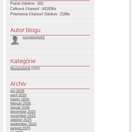
Počet článkov: 202
Celková čítanosť: 441936x
Priemerná čítanosť článkov: 2188x
Autor blogu
novybloger42
Kategórie
Nezaradené
(202)
Archív
jún 2026
apríl 2026
marec 2026
február 2026
január 2026
december 2025
november 2025
október 2025
september 2025
august 2025