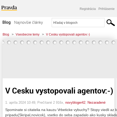
Registrácia
Prihlásenie
Blog
Najnovšie články
Najčítanejšie články
Blog
>
Vseobecne temy
>
V Cesku vystopovali agentov:-)
Najkomentovanejšie články
Zoznam blogov
Komerčné blogy
V Cesku vystopovali agentov:-)
1. apríla 2024 10:49
, Prečítané 2 916x,
novybloger42
,
Nezaradené
Spominate si citatelia na kauzu Vrbeticke vybuchy? Stopy viedli az 
pripadu(Skripal,novicok), vsetko do seba zapadalo ako kusky sklada