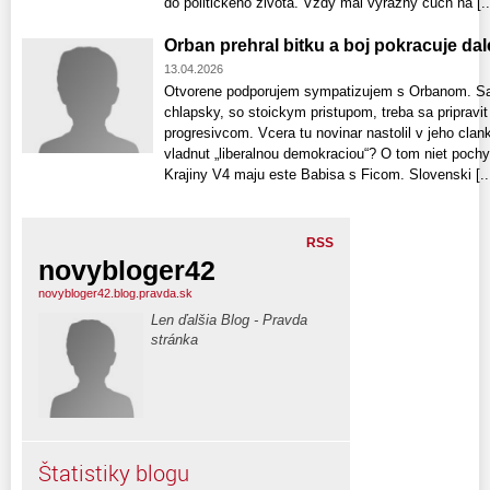
do politickeho zivota. Vzdy mal vyrazny cuch na [..
Orban prehral bitku a boj pokracuje dal
13.04.2026
Otvorene podporujem sympatizujem s Orbanom. Sam
chlapsky, so stoickym pristupom, treba sa pripravit
progresivcom. Vcera tu novinar nastolil v jeho cla
vladnut „liberalnou demokraciou“? O tom niet poc
Krajiny V4 maju este Babisa s Ficom. Slovenski [..
RSS
novybloger42
novybloger42.blog.pravda.sk
Len ďalšia Blog - Pravda
stránka
Štatistiky blogu