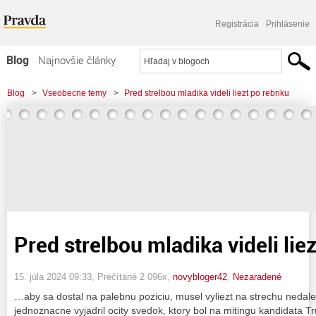
Registrácia
Prihlásenie
Blog
Najnovšie články
Najčítanejšie články
Blog
>
Vseobecne temy
>
Pred strelbou mladika videli liezt po rebriku
Najkomentovanejšie články
Zoznam blogov
Komerčné blogy
Pred strelbou mladika videli liez
15. júla 2024 09:33
, Prečítané 2 096x,
novybloger42
,
Nezaradené
…aby sa dostal na palebnu poziciu, musel vyliezt na strechu nedal
jednoznacne vyjadril ocity svedok, ktory bol na mitingu kandidata Tr