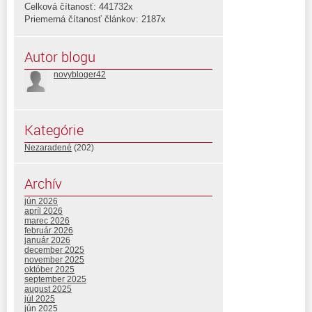
Celková čítanosť: 441732x
Priemerná čítanosť článkov: 2187x
Autor blogu
novybloger42
Kategórie
Nezaradené
(202)
Archív
jún 2026
apríl 2026
marec 2026
február 2026
január 2026
december 2025
november 2025
október 2025
september 2025
august 2025
júl 2025
jún 2025