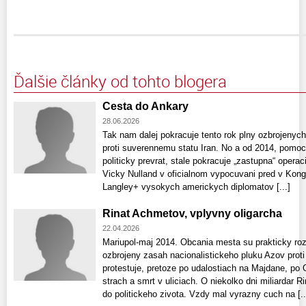
Ďalšie články od tohto blogera
Cesta do Ankary
28.06.2026
Tak nam dalej pokracuje tento rok plny ozbrojenyc
proti suverennemu statu Iran. No a od 2014, pomoc
politicky prevrat, stale pokracuje „zastupna“ operaci
Vicky Nulland v oficialnom vypocuvani pred v Kon
Langley+ vysokych americkych diplomatov [...]
Rinat Achmetov, vplyvny oligarcha
22.04.2026
Mariupol-maj 2014. Obcania mesta su prakticky rozd
ozbrojeny zasah nacionalistickeho pluku Azov proti 
protestuje, pretoze po udalostiach na Majdane, po 
strach a smrt v uliciach. O niekolko dni miliardar 
do politickeho zivota. Vzdy mal vyrazny cuch na [..