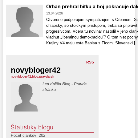
Orban prehral bitku a boj pokracuje dal
13.04.2026
Otvorene podporujem sympatizujem s Orbanom. Sam
chlapsky, so stoickym pristupom, treba sa pripravit
progresivcom. Vcera tu novinar nastolil v jeho cla
vladnut „liberalnou demokraciou“? O tom niet poc
Krajiny V4 maju este Babisa s Ficom. Slovenski [..
RSS
novybloger42
novybloger42.blog.pravda.sk
Len ďalšia Blog - Pravda
stránka
Štatistiky blogu
Počet článkov: 202