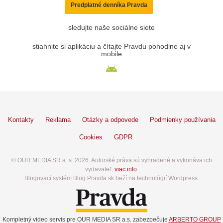
Predplatné denníka Pravda
sledujte naše sociálne siete
stiahnite si aplikáciu a čítajte Pravdu pohodlne aj v
mobile
Kontakty
Reklama
Otázky a odpovede
Podmienky používania
Cookies
GDPR
© OUR MEDIA SR a. s. 2026. Autorské práva sú vyhradené a vykonáva ich
vydavateľ,
viac info
.
Blogovací systém Blog.Pravda.sk beží na technológií Wordpress.
Kompletný video servis pre OUR MEDIA SR a.s. zabezpečuje
ARBERTO GROUP