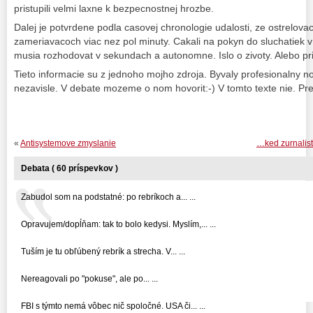
pristupili velmi laxne k bezpecnostnej hrozbe.
Dalej je potvrdene podla casovej chronologie udalosti, ze ostrelovaci
zameriavacoch viac nez pol minuty. Cakali na pokyn do sluchatiek v
musia rozhodovat v sekundach a autonomne. Islo o zivoty. Alebo p
Tieto informacie su z jednoho mojho zdroja. Byvaly profesionalny no
nezavisle. V debate mozeme o nom hovorit:-) V tomto texte nie. Pre
«
Antisystemove zmyslanie
…ked zurnalist
Debata ( 60 príspevkov )
Zabudol som na podstatné: po rebríkoch a... ...
Opravujem/dopĺňam: tak to bolo kedysi. Myslím,... ...
Tuším je tu obľúbený rebrík a strecha. V... ...
Nereagovali po "pokuse", ale po... ...
FBI s týmto nemá vôbec nič spoločné. USA či... ...