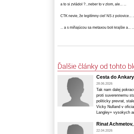
a to si zvládol ?...neber to v zlom, ale... ...
CTK nevie, že legitímny cieľ NS z polovice... ..
... a s míňajúcou sa metaxou boli krajšie a... ..
Ďalšie články od tohto b
Cesta do Ankary
28.06.2026
Tak nam dalej pokrac
proti suverennemu st
politicky prevrat, sta
Vicky Nulland v ofic
Langley+ vysokych am
Rinat Achmetov,
22.04.2026