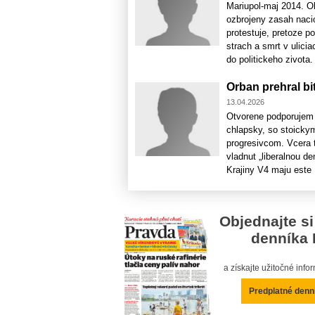
Mariupol-maj 2014. Ob
ozbrojeny zasah nacio
protestuje, pretoze p
strach a smrt v ulici
do politickeho zivota
Orban prehral bi
13.04.2026
Otvorene podporujem
chlapsky, so stoickym
progresivcom. Vcera t
vladnut „liberalnou 
Krajiny V4 maju este 
Objednajte si
denníka 
a získajte užitočné inf
Predplatné denn