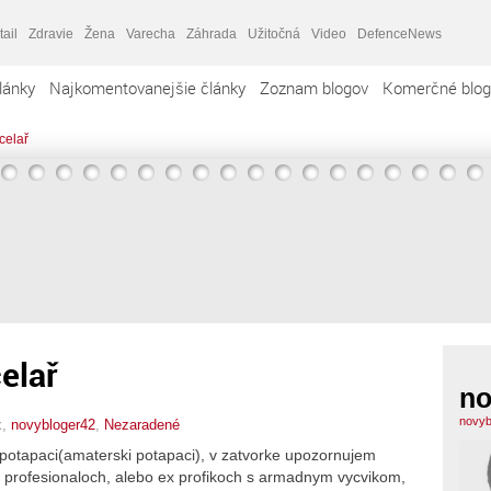
tail
Zdravie
Žena
Varecha
Záhrada
Užitočná
Video
DefenceNews
lánky
Najkomentovanejšie články
Zoznam blogov
Komerčné blog
celař
elař
no
novyb
x,
novybloger42
,
Nezaradené
 potapaci(amaterski potapaci), v zatvorke upozornujem
 o profesionaloch, alebo ex profikoch s armadnym vycvikom,