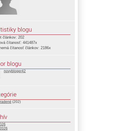
tistiky blogu
t článkov: 202
ová čítanosť: 441487x
merná čítanosť článkov: 2186x
or blogu
novybloger42
egórie
radené
(202)
hív
2026
 2026