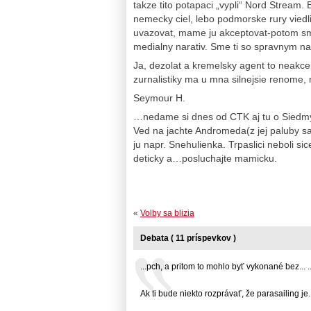
takze tito potapaci „vypli“ Nord Stream. B
nemecky ciel, lebo podmorske rury viedl
uvazovat, mame ju akceptovat-potom 
medialny narativ. Sme ti so spravnym n
Ja, dezolat a kremelsky agent to neakc
zurnalistiky ma u mna silnejsie renome,
Seymour H.
…nedame si dnes od CTK aj tu o Siedmych
Ved na jachte Andromeda(z jej paluby sa
ju napr. Snehulienka. Trpaslici neboli si
deticky a…posluchajte mamicku.
«
Volby sa blizia
Debata ( 11 príspevkov )
...pch, a pritom to mohlo byť vykonané bez... ..
Ak ti bude niekto rozprávať, že parasailing je...