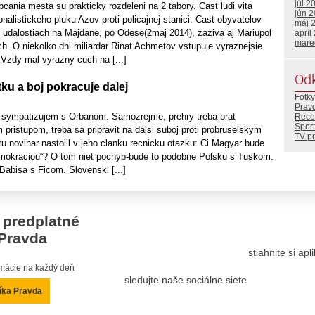
júl 2
cania mesta su prakticky rozdeleni na 2 tabory. Cast ludi vita
jún 
nalistickeho pluku Azov proti policajnej stanici. Cast obyvatelov
máj 
o udalostiach na Majdane, po Odese(2maj 2014), zaziva aj Mariupol
apríl
mare
ach. O niekolko dni miliardar Rinat Achmetov vstupuje vyraznejsie
. Vzdy mal vyrazny cuch na [...]
Od
tku a boj pokracuje dalej
Fotky
Prav
 sympatizujem s Orbanom. Samozrejme, prehry treba brat
Rece
Šport
 pristupom, treba sa pripravit na dalsi suboj proti probruselskym
TV p
u novinar nastolil v jeho clanku recnicku otazku: Ci Magyar bude
demokraciou“? O tom niet pochyb-bude to podobne Polsku s Tuskom.
Babisa s Ficom. Slovenski [...]
 predplatné
Pravda
stiahnite si ap
ormácie na každý deň
sledujte naše sociálne siete
íka Pravda