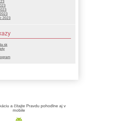
023
2023
2023
 2023
c 2023
kazy
da.sk
pty
rogram
likáciu a čítajte Pravdu pohodlne aj v
mobile