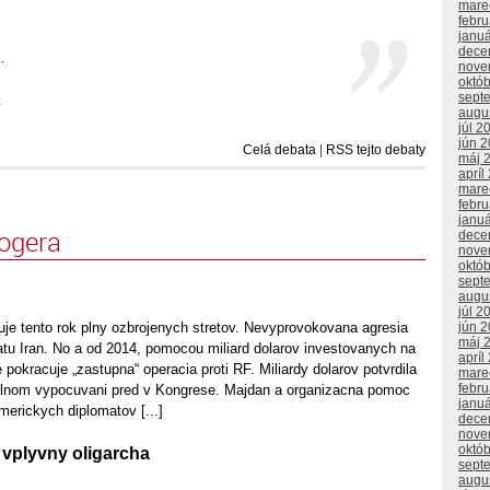
mare
febr
janu
dece
.
nove
októ
sept
.
augu
júl 2
jún 
Celá debata
|
RSS tejto debaty
máj 
apríl
mare
febr
janu
logera
dece
nove
októ
sept
augu
júl 2
jún 
uje tento rok plny ozbrojenych stretov. Nevyprovokovana agresia
máj 
atu Iran. No a od 2014, pomocou miliard dolarov investovanych na
apríl
le pokracuje „zastupna“ operacia proti RF. Miliardy dolarov potvrdila
mare
febr
ialnom vypocuvani pred v Kongrese. Majdan a organizacna pomoc
janu
erickych diplomatov [...]
dece
nove
októ
 vplyvny oligarcha
sept
augu