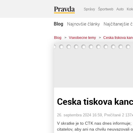
Správy
Športweb
Auto
Kok
Blog
Najnovšie články
Najčítanejšie č
Blog
>
Vseobecne temy
>
Ceska tiskova kan
Ceska tiskova kanc
26. septembra 2024 16:59
, Prečítané 2 137
V skratke je to CTK nas dnes informuje;
citatelov, aby ani na chvilu neuvazovali