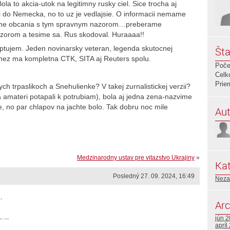
ola to akcia-utok na legitimny rusky ciel. Sice trocha aj
i do Nemecka, no to uz je vedlajsie. O informacii nemame
sme obcania s tym spravnym nazorom…preberame
azorom a tesime sa. Rus skodoval. Huraaaa!!
eptujem. Jeden novinarsky veteran, legenda skutocnej
Šta
 nez ma kompletna CTK, SITA aj Reuters spolu.
Poče
Celk
Prie
 trpaslikoch a Snehulienke? V takej zurnalistickej verzii?
 amateri potapali k potrubiam), bola aj jedna zena-nazvime
ce, no par chlapov na jachte bolo. Tak dobru noc mile
Aut
Medzinarodny ustav pre vitazstvo Ukrajiny
»
Kat
Posledný 27. 09. 2024, 16:49
Neza
.
Arc
 ...
jún 
apríl