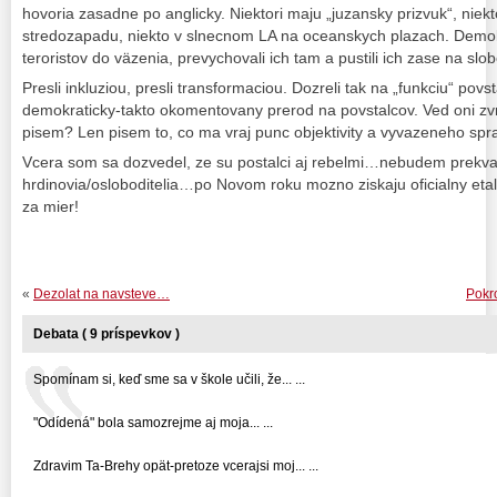
hovoria zasadne po anglicky. Niektori maju „juzansky prizvuk“, niekt
stredozapadu, niekto v slnecnom LA na oceanskych plazach. Demokra
teroristov do väzenia, prevychovali ich tam a pustili ich zase na slo
Presli inkluziou, presli transformaciou. Dozreli tak na „funkciu“ povs
demokraticky-takto okomentovany prerod na povstalcov. Ved oni zvrhl
pisem? Len pisem to, co ma vraj punc objektivity a vyvazeneho spr
Vcera som sa dozvedel, ze su postalci aj rebelmi…nebudem prekva
hrdinovia/osloboditelia…po Novom roku mozno ziskaju oficialny et
za mier!
«
Dezolat na navsteve…
Pokro
Debata ( 9 príspevkov )
Spomínam si, keď sme sa v škole učili, že... ...
"Odídená" bola samozrejme aj moja... ...
Zdravim Ta-Brehy opät-pretoze vcerajsi moj... ...