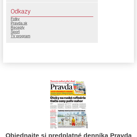
Odkazy
Fotky
Pravda.sk
Recepty
Šport
TV program
Objednajte si predplatné denníka Pravda