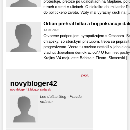
protestuje, pretoze po udalostiach na Majdane, po 
strach a smrt v uliciach. O niekolko dni miliardar 
do politickeho zivota. Vzdy mal vyrazny cuch na [..
Orban prehral bitku a boj pokracuje dal
13.04.2026
Otvorene podporujem sympatizujem s Orbanom. Sam
chlapsky, so stoickym pristupom, treba sa pripravit
progresivcom. Vcera tu novinar nastolil v jeho cla
vladnut „liberalnou demokraciou“? O tom niet poc
Krajiny V4 maju este Babisa s Ficom. Slovenski [..
RSS
novybloger42
novybloger42.blog.pravda.sk
Len ďalšia Blog - Pravda
stránka