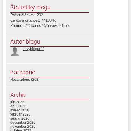
Štatistiky blogu
Počet článkov: 202
Celková čítanosť: 441834x
Priemerná čítanosť článkov: 2187x
Autor blogu
novybloger42
Kategórie
Nezaradené
(202)
Archív
jún 2026
apríl 2026
marec 2026
február 2026
január 2026
december 2025
november 2025
október 2025