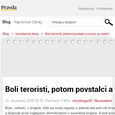
Registrácia
Prihlásenie
Blog
Najnovšie články
Najčítanejšie články
Blog
>
Vseobecne temy
>
Boli teroristi, potom povstalci a vcera uz rebeli
Najkomentovanejšie články
Zoznam blogov
Komerčné blogy
Boli teroristi, potom povstalci a
21. decembra 2024 18:35
, Prečítané 1 983x,
novybloger42
,
Nezaradené
Bolo, nebolo, v krajine, kde sa voda sypala a piesok lial-tam zili hroz
a bojovali proti najlepsim demokratom v susednej krajine. A boli por