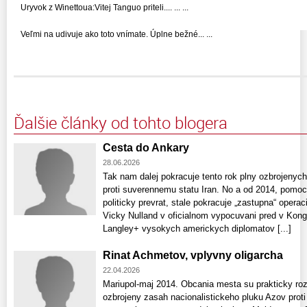
Uryvok z Winettoua:Vitej Tanguo priteli.... ... ...
Veľmi na udivuje ako toto vnímate. Úplne bežné... ...
Ďalšie články od tohto blogera
Cesta do Ankary
28.06.2026
Tak nam dalej pokracuje tento rok plny ozbrojenyc
proti suverennemu statu Iran. No a od 2014, pomoc
politicky prevrat, stale pokracuje „zastupna“ operaci
Vicky Nulland v oficialnom vypocuvani pred v Kon
Langley+ vysokych americkych diplomatov [...]
Rinat Achmetov, vplyvny oligarcha
22.04.2026
Mariupol-maj 2014. Obcania mesta su prakticky rozd
ozbrojeny zasah nacionalistickeho pluku Azov proti 